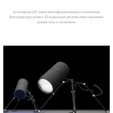
2х контурная LED лампа многофункционального назначения.
Благодаря присоскам и 20 подвижным деталям умеет принимать
разные позы и настроения.