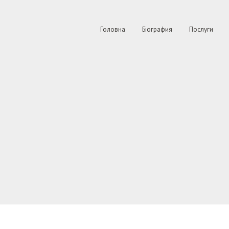
Головна
Біография
Послуги