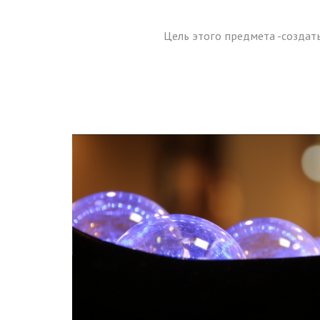
Цель этого предмета -создат